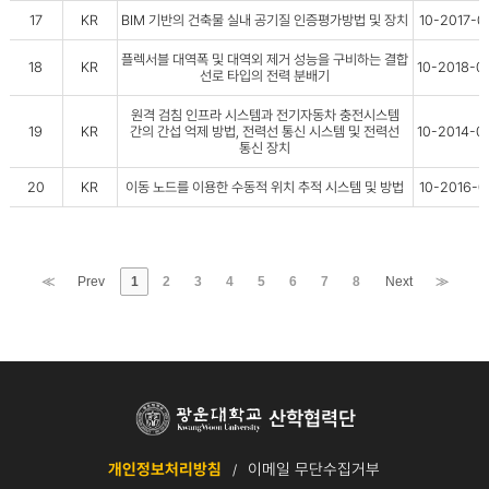
17
KR
BIM 기반의 건축물 실내 공기질 인증평가방법 및 장치
10-2017-0
플렉서블 대역폭 및 대역외 제거 성능을 구비하는 결합
18
KR
10-2018-
선로 타입의 전력 분배기
원격 검침 인프라 시스템과 전기자동차 충전시스템
19
KR
간의 간섭 억제 방법, 전력선 통신 시스템 및 전력선
10-2014-
통신 장치
20
KR
이동 노드를 이용한 수동적 위치 추적 시스템 및 방법
10-2016-
≪
Prev
1
2
3
4
5
6
7
8
Next
≫
개인정보처리방침
이메일 무단수집거부