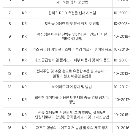
제어하는 장치 및 방법
7
KR
칩리스 RFID 유전율 센서 시스템
10-2019-
8
KR
토픽을 이용한 타겟 분석 장치 및 방법
10-2018-
특징점을 이용한 전방위 영상의 블라인드 디지털
9
KR
10-2018-
워터마킹 방법
10
KR
가스 공급형 비열 플라즈마 피부염 치료기 및 이의 용도
10-2016-
11
KR
가스 공급형 비열 플라즈마 피부 미용기 및 이의 용도
10-2016-
전자주입 및 추출 층으로 유용한 수용성 고분자：
12
KR
10-2013-
알칼리 원소 이온염 혼합물
13
KR
바이페드 제어 장치 및 방법
10-2017-
회전형 레이더를 이용한 비행체의 충돌 경보 장치 및
14
KR
10-2017-0
방법
신규 셀레노펜 단량체 및 그 제조방법, 셀레노펜
15
KR
10-2016-0
단량체로부터 합성된 공액 올리고머 및 그 제조방법
16
KR
저조도 영상의 노이즈 제거 방법 및 이의 제조 장치
10-2016-0