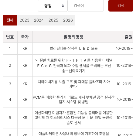
검색
전체
2023
2024
2025
2026
번호
국가
발명의명칭
출원
1
KR
컬러필터를 장착한 ＬＥＤ 모듈
10-2018-
뇌 질환 치료를 위한 Ｆ-ＴＦＴＡ를 사용한 다채널
2
KR
10-2018-
ＥＣｏＧ 전극과 뇌파 수집 센서를 구비하는 무선
송수신의료기기
치아미백기용 노즐 구조 및 휴대용 플라즈마 치아
3
KR
10-2015-0
미백기
PCM을 이용한 플러시 리로드 캐시 부채널 공격 실시간
4
KR
10-2018-0
탐지 시스템 및 방법
이산화티탄 미립자가 혼합된 기능성 폴리머를 이용한
5
KR
고감도 저 히스테리시스 다공성 ＭＩＭ 타입 용량성
10-2016-
습도 센서
애플리케이션 사용내역 정보에 기초하여 조명을
6
KR
10-2017-0